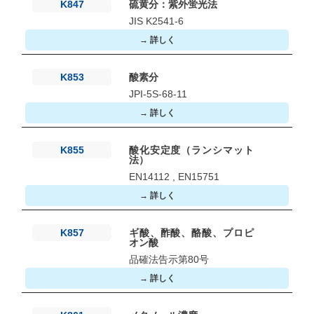
K847
硫黄分：紫外蛍光法
JIS K2541-6
→ 詳しく
K853
酸素分
JPI-5S-68-11
→ 詳しく
K855
酸化安定度（ランシマット
法）
EN14112 , EN15751
→ 詳しく
K857
ギ酸、酢酸、酪酸、プロピ
オン酸
品確法告示第80号
→ 詳しく