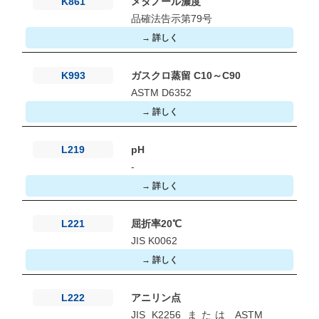
K861
メタノール濃度
品確法告示第79号
→ 詳しく
K993
ガスクロ蒸留 C10～C90
ASTM D6352
→ 詳しく
L219
pH
-
→ 詳しく
L221
屈折率20℃
JIS K0062
→ 詳しく
L222
アニリン点
JIS K2256 または ASTM