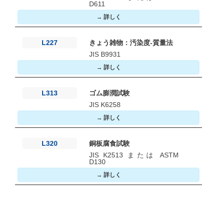
D611
→ 詳しく
L227
きょう雑物：汚染度-質量法
JIS B9931
→ 詳しく
L313
ゴム膨潤試験
JIS K6258
→ 詳しく
L320
銅板腐食試験
JIS K2513 または ASTM
D130
→ 詳しく