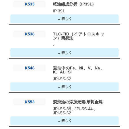
K533
軽油組成分析（IP391）
IP 391
→ 詳しく
K538
TLC-FID（イアトロスキャ
ン）簡易法
-
→ 詳しく
K548
重油中のFe、Ni、V、Na、
K、Al、Si
JPI-5S-62
→ 詳しく
K553
潤滑油の添加元素/摩耗金属
JPI-5S-38 , JPI-5S-44 ,
JPI-5S-62
→ 詳しく