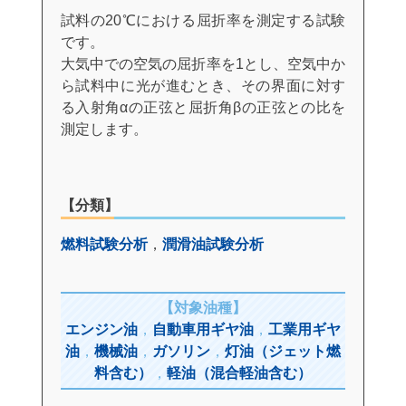
試料の20℃における屈折率を測定する試験
です。
大気中での空気の屈折率を1とし、空気中か
ら試料中に光が進むとき、その界面に対す
る入射角αの正弦と屈折角βの正弦との比を
測定します。
【分類】
燃料試験分析
，
潤滑油試験分析
【対象油種】
エンジン油
，
自動車用ギヤ油
，
工業用ギヤ
油
，
機械油
，
ガソリン
，
灯油（ジェット燃
料含む）
，
軽油（混合軽油含む）