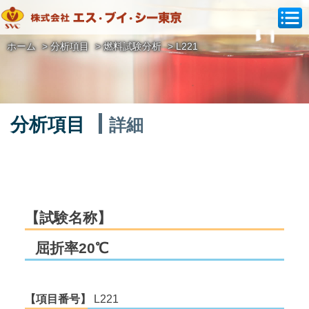
ホーム
>
分析項目
>
燃料試験分析
>
L221
分析項目
詳細
【試験名称】
屈折率20℃
【項目番号】
L221