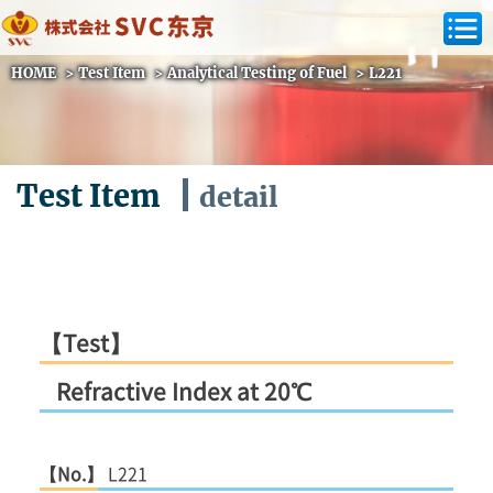
HOME
>
Test Item
>
Analytical Testing of Fuel
>
L221
Test Item
detail
【Test】
Refractive Index at 20℃
【No.】
L221