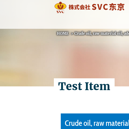
HOME
>
Crude oil, raw material oil, ad
Test Item
Crude oil, raw material