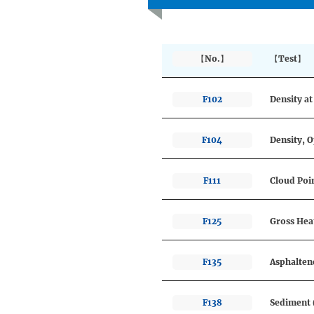
【No.】
【Test】
F102
Density at
F104
Density, 
F111
Cloud Poi
F125
Gross Hea
F135
Asphalten
F138
Sediment 