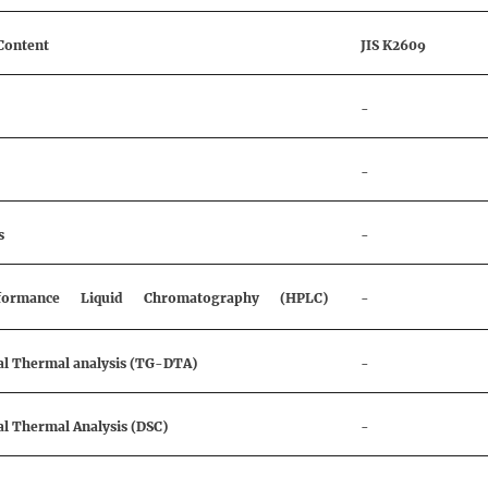
Content
JIS K2609
-
-
s
-
rformance Liquid Chromatography (HPLC)
-
ial Thermal analysis (TG-DTA)
-
al Thermal Analysis (DSC)
-