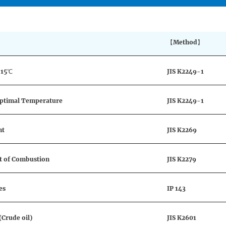
【Method】
 15℃
JIS K2249-1
Optimal Temperature
JIS K2249-1
nt
JIS K2269
t of Combustion
JIS K2279
es
IP 143
(Crude oil)
JIS K2601