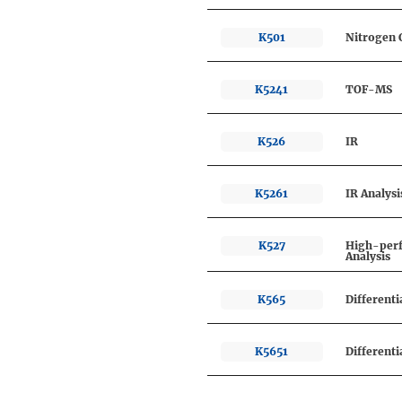
K501
Nitrogen 
K5241
TOF-MS
K526
IR
K5261
IR Analysi
K527
High-pe
Analysis
K565
Different
K5651
Differenti