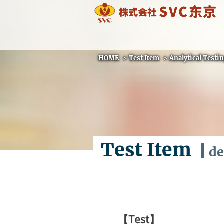
HOME
>
Test Item
>
Analytical Testin
Test Item
de
【Test】