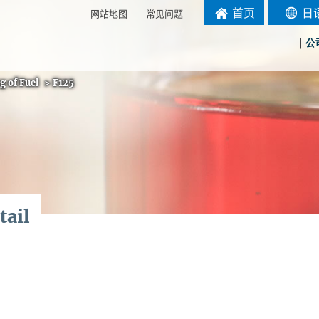
首页
日
网站地图
常见问题
｜
公
g of Fuel
>
F125
tail