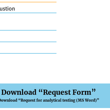
ustion
Download “Request Form”
Download “Request for analytical testing (MS Word)”