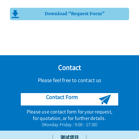
Download “Request Form”
Contact
Please feel free to contact us
Contact Form
Please use contact form for your request,
for quotation, or for further details.
（Monday-Friday : 9:00 - 17:30）
｜
｜
测试项目