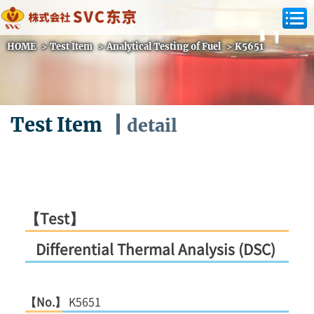
HOME
>
Test Item
>
Analytical Testing of Fuel
>
K5651
Test Item
detail
【Test】
Differential Thermal Analysis (DSC)
【No.】
K5651