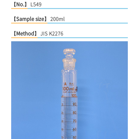
【No.】
L549
【Sample size】
200ml
【Method】
JIS K2276