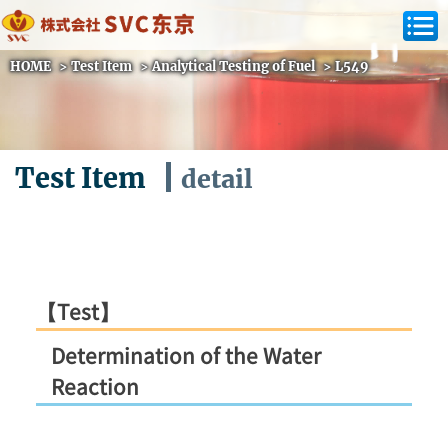
HOME
>
Test Item
>
Analytical Testing of Fuel
>
L549
Test Item
detail
【Test】
Determination of the Water
Reaction