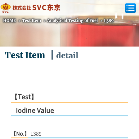
HOME
>
Test Item
>
Analytical Testing of Fuel
>
L389
Test Item
detail
【Test】
Iodine Value
【No.】
L389