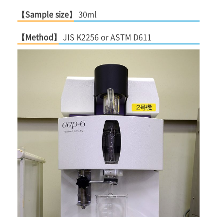
【Sample size】
30ml
【Method】
JIS K2256 or ASTM D611