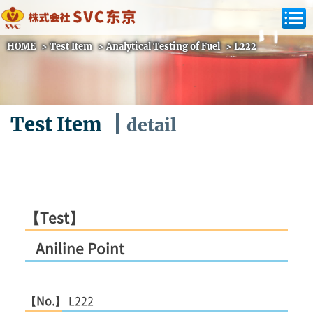
HOME
>
Test Item
>
Analytical Testing of Fuel
>
L222
Test Item
detail
【Test】
Aniline Point
【No.】
L222