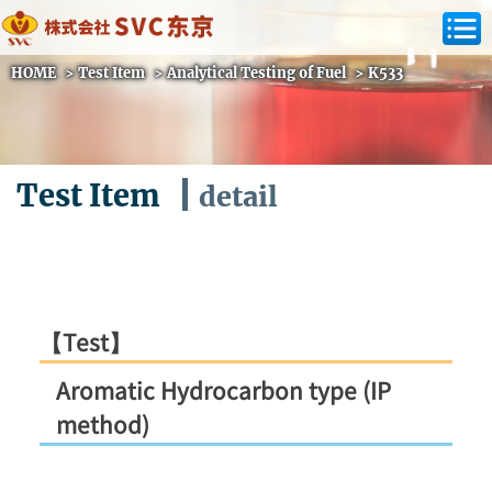
HOME
>
Test Item
>
Analytical Testing of Fuel
>
K533
Test Item
detail
【Test】
Aromatic Hydrocarbon type (IP
method)