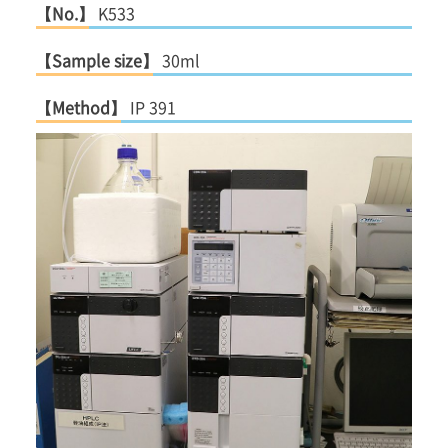
【No.】
K533
【Sample size】
30ml
【Method】
IP 391