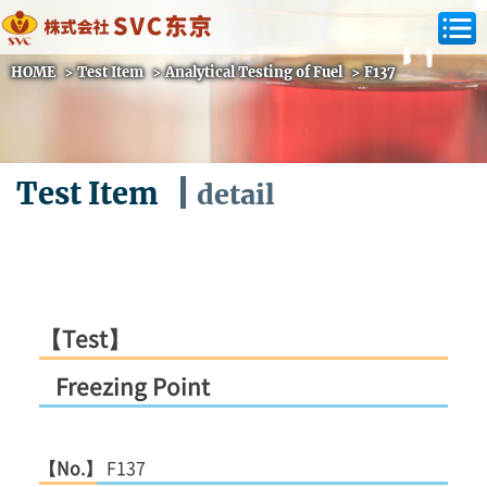
HOME
>
Test Item
>
Analytical Testing of Fuel
>
F137
Test Item
detail
【Test】
Freezing Point
【No.】
F137