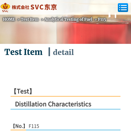
HOME
>
Test Item
>
Analytical Testing of Fuel
>
F115
Test Item
detail
【Test】
Distillation Characteristics
【No.】
F115